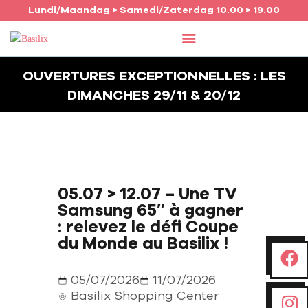
Lundi/Maandag > Samedi/Zaterdag 10.00 > 19.00
OUVERTURES EXCEPTIONNELLES : LES
DIMANCHES 29/11 & 20/12
ACCUEIL
COMMERCES
AGENDA
JOB
INFO
05.07 > 12.07 – Une TV
Samsung 65″ à gagner
FRANÇAIS
: relevez le défi Coupe
du Monde au Basilix !
05/07/2026
11/07/2026
Basilix Shopping Center