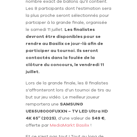
nombre exact de ballons qu’il contient.
Les 8 participants dont l’estimation sera
la plus proche seront sélectionnés pour
participer à la grande finale, organisée
le samedi 11 juillet.
Les finalistes
devront être disponibles pour se
rendre au Basilix ce jour-là afin de
participer au tournoi. Ils seront
contactés dans la foulée de la
clôture du concours, le vendredi 11
juillet.
Lors de la grande finale, les 8 finalistes
s’affronteront lors d’un tournoi de tirs au
but sur jeu vidéo. Le meilleur joueur
remportera une
SAMSUNG
UE65U8000FUXXN – TV LED Ultra HD
4K 65″ (2025)
, d’une valeur de
549 €
,
offerte par
MediaMarkt Basilix
!
Et ce n’est pas tout ! Tout au long de