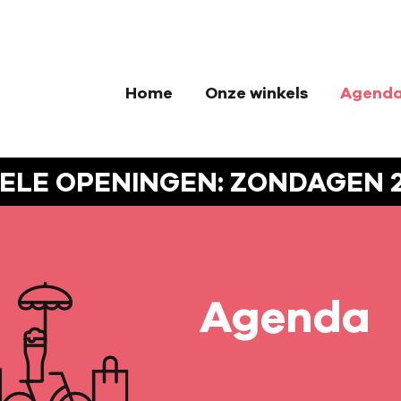
OME
NZE WINKELS
GENDA
Home
Onze winkels
Agend
OB
NFO
LE OPENINGEN: ZONDAGEN 29
EDERLANDS
Agenda