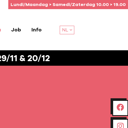
Lundi/Maandag > Samedi/Zaterdag 10.00 > 19.00
a
Job
Info
NL
/11 & 20/12