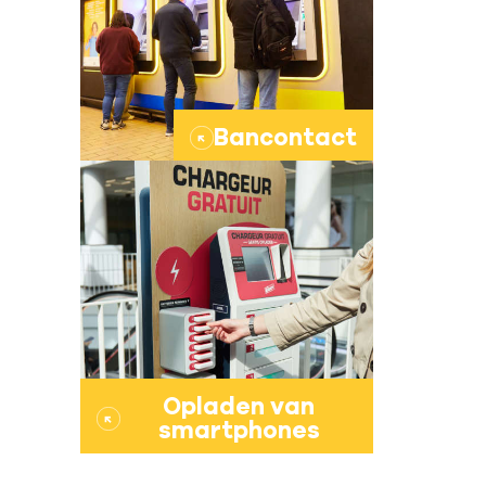
Bancontact
→
Opladen van
→
smartphones