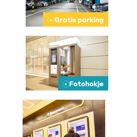
Gratis parking
→
Fotohokje
→