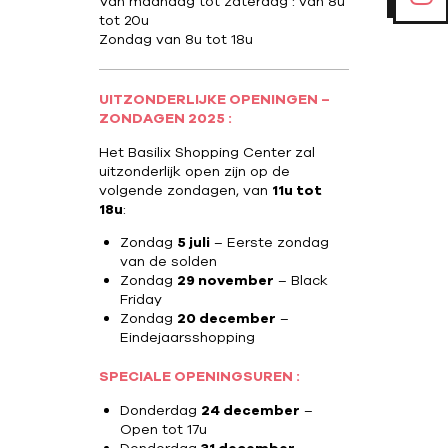
Van maandag tot zaterdag : van 8u
tot 20u
Zondag van 8u tot 18u
UITZONDERLIJKE OPENINGEN –
ZONDAGEN 2025 :
Het Basilix Shopping Center zal
uitzonderlijk open zijn op de
volgende zondagen, van
11u tot
18u
:
Zondag
5 juli
– Eerste zondag
van de solden
Zondag
29 november
– Black
Friday
Zondag
20 december
–
Eindejaarsshopping
SPECIALE OPENINGSUREN :
Donderdag
24 december
–
Open tot 17u