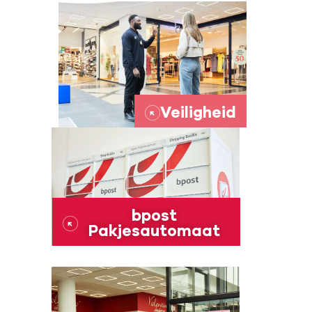
Veiligheid
→
bpost
→
Pakjesautomaat