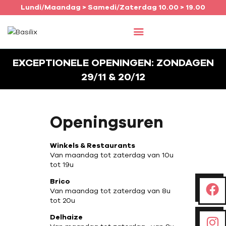
Lundi/Maandag > Samedi/Zaterdag 10.00 > 19.00
HOME
EXCEPTIONELE OPENINGEN: ZONDAGEN
29/11 & 20/12
ONZE WINKELS
AGENDA
JOB
Openingsuren
INFO
NEDERLANDS
Winkels & Restaurants
Van maandag tot zaterdag van 10u
tot 19u
Brico
Van maandag tot zaterdag van 8u
tot 20u
Delhaize