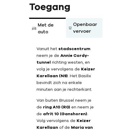
Toegang
Openbaar
Met de
vervoer
auto
Vanuit het
stadscentrum
neem je de
Annie Cordy-
tunnel
richting westen, en
volg je vervolgens de
Trein
Keizer
Karellaan (N9)
. Het Basilix
bevindt zich na enkele
minuten aan je rechterkant.
Van buiten Brussel neem je
de
ring A10 (R0)
en neem je
de
afrit 10 (Ganshoren)
.
Volg vervolgens de
Keizer
Bus STIB nr. 83 en 87
Karellaan
of de
Maria van