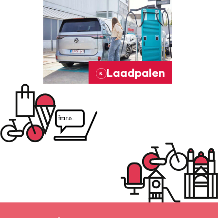
Laadpalen
→