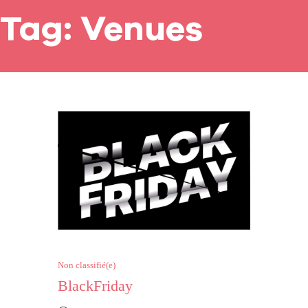
Tag: Venues
Non classifié(e)
BlackFriday