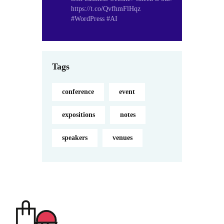
https://t.co/QvfhmFlHqz
#WordPress #AI
Tags
conference
event
expositions
notes
speakers
venues