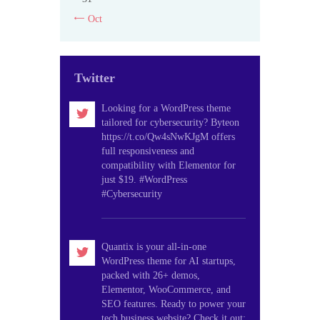
« Oct
Twitter
Looking for a WordPress theme
tailored for cybersecurity? Byteon
https://t.co/Qw4sNwKJgM offers
full responsiveness and
compatibility with Elementor for
just $19. #WordPress
#Cybersecurity
Quantix is your all-in-one
WordPress theme for AI startups,
packed with 26+ demos,
Elementor, WooCommerce, and
SEO features. Ready to power your
tech business website? Check it out: