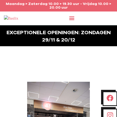
Maandag > Zaterdag 10.00 > 19.30 uur - Vrijdag 10.00 >
20.00 uur
HOME
EXCEPTIONELE OPENINGEN: ZONDAGEN
29/11 & 20/12
ONZE WINKELS
AGENDA
JOB
INFO
NEDERLANDS